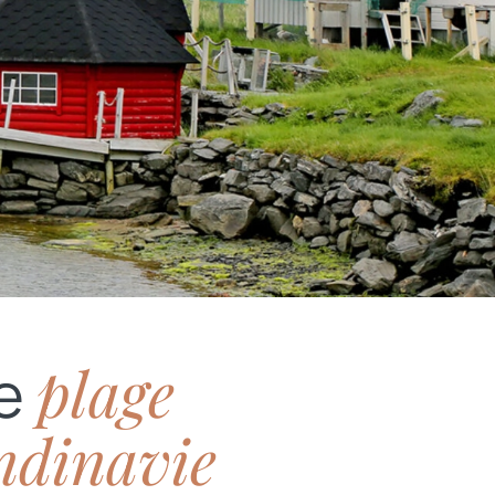
plage
ne
ndinavie