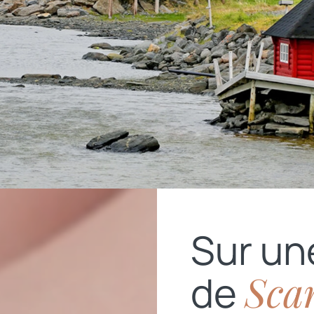
Sur u
Sca
de