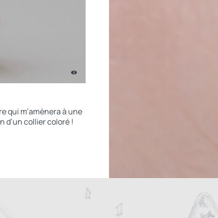
i
i
i
ure qui m’amènera à une
n d’un collier coloré !