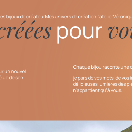
es bijoux de créateur
Mes univers de création
L’atelier
Véroniq
créées
vo
pour
Chaque bijou raconte une de
ur un nouvel
’élue de son
je pars de vos mots, de vos i
délicieuses lumières des p
n’appartient qu’à vous.
i