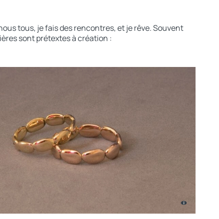
us tous, je fais des rencontres, et je rêve. Souvent
ières sont prétextes à création :
i
i
i
i
i