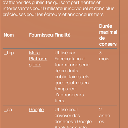
d'afficher des publicités qui sont pertinentes et
intéressantes pour l'utilisateur individuel et donc plus
précieuses pour les éditeurs et annonceurs tiers.
Durée
maximale
Nom
Fournisseur
Finalité
de
conservation
_fbp
Meta
Utilisé par
3
Platform
Facebook pour
mois
s, Inc.
fournir une série
de produits
publicitaires tels
que les offres en
temps réel
d'annonceurs
tiers.
_ga
Google
Utilisé pour
2
envoyer des
anné
données à Google
es
Analytics sur le