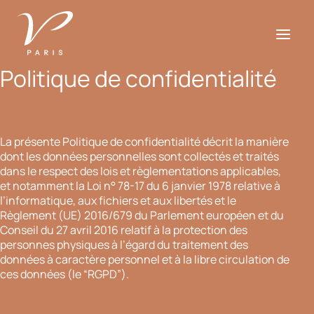
Politique de confidentialité
Des bijoux de créateur
La présente Politique de confidentialité décrit la manière
Mes univers de création
dont les données personnelles sont collectés et traités
dans le respect des lois et règlementations applicables,
L’atelier
et notamment la Loi n° 78-17 du 6 janvier 1978 relative à
l’informatique, aux fichiers et aux libertés et le
Véronique
Règlement (UE) 2016/679 du Parlement européen et du
Conseil du 27 avril 2016 relatif à la protection des
Découvrir nos
boutiques
personnes physiques à l’égard du traitement des
données à caractère personnel et à la libre circulation de
ces données (le “RGPD”).